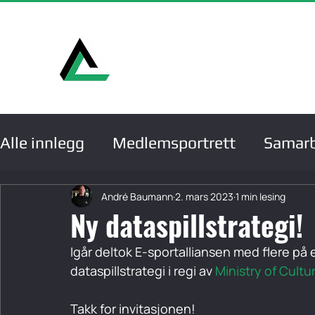
Hje
Alle innlegg
Medlemsportrett
Samarb
Medlemmer
Serier, cuper og turneri
André Baumann
2. mars 2023
1 min lesing
Ny dataspillstrategi!
Igår deltok E-sportalliansen med flere på
Konferanser og samlinger
dataspillstrategi i regi av 
Ministry of Cultu
Takk for invitasjonen!