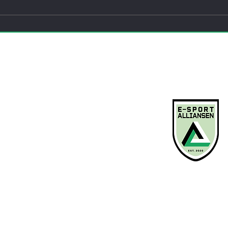
 nasjonal
Fra skjermtid til
 i e-sport
samfunnskraft: Norsk e-spor
tok neste steg
ENGASJER DEG
KONTAKT O
Bli medlem
Arrangementer
Kurs
Søk støtte