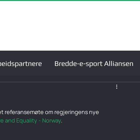
m
Om oss
Ressurser
Prosjekter
Støtteordn
eidspartnere
Bredde-e-sport Alliansen
nger
Kurs og kompetanse
 et referansemøte om regjeringens nye 
re and Equality - Norway
.