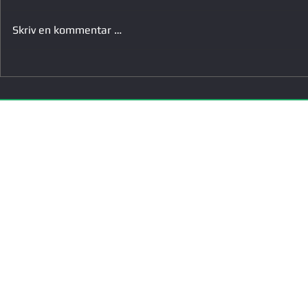
Skriv en kommentar …
Bredde-e-sport Alliansen får
Får støtte til
støtte til nytt lavterskel tiltak
trenersamling
om problematisk dataspilling
OM OSS
Våre ansatte
Våre medlemmer
Årsrapporter
Styringsdokument