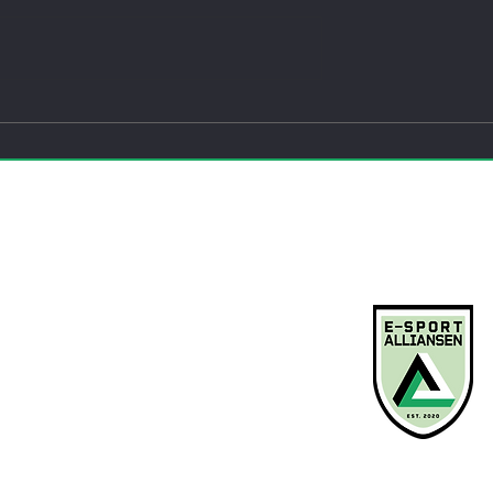
 nasjonal
Fra skjermtid til
 i e-sport
samfunnskraft: Norsk e-spor
tok neste steg
ENGASJER DEG
KONTAKT O
Bli medlem
Arrangementer
Kurs
Søk støtte