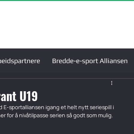
m
Om oss
Ressurser
Prosjekter
Støtteordn
eidspartnere
Bredde-e-sport Alliansen
nger
Kurs og kompetanse
rant U19
 E-sportalliansen igang et helt nytt seriespill i 
ner for å nivåtilpasse serien så godt som mulig. 