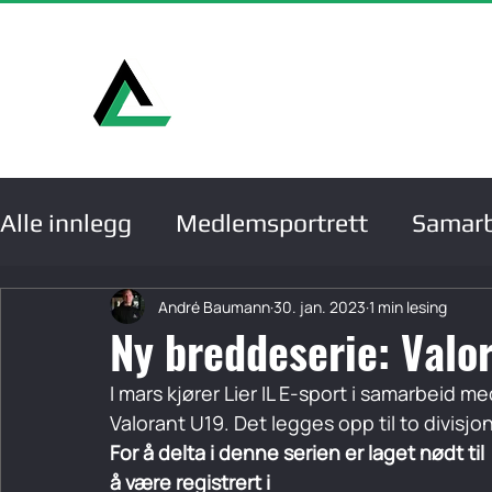
Hje
Alle innlegg
Medlemsportrett
Samarb
Medlemmer
Serier, cuper og turneri
André Baumann
30. jan. 2023
1 min lesing
Ny breddeserie: Valo
I mars kjører Lier IL E-sport i samarbeid med
Konferanser og samlinger
Valorant U19. Det legges opp til to divisjo
For å delta i denne serien er laget nødt til 
å være registrert i 