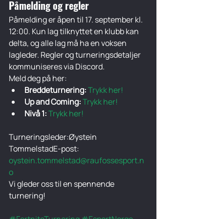
Påmelding og regler
Påmelding er åpen til 17. september kl. 
12:00. Kun lag tilknyttet en klubb kan 
delta, og alle lag må ha en voksen 
lagleder. Regler og turneringsdetaljer 
kommuniseres via Discord.
Meld deg på her:
Breddeturnering:
Trykk her!
Up and Coming:
Trykk her!
Nivå 1:
Trykk her!
Turneringsleder:Øystein 
TommelstadE-post: 
oystein.tommelstad@raufossesport.n
o
Vi gleder oss til en spennende 
turnering!
#FortniteTurnering
#EsportNorge