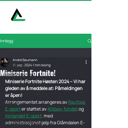
E-Sport Alliansen
Innlegg
Alle innlegg
André Baumann
Alle innlegg
11. sep. 2024
1 min lesing
Miniserie Fortnite!
Medlemsportrett
Miniserie Fortnite Høsten 2024 – Vi har 
Samarbeidspartnere
gleden av å meddele at: Påmeldingen 
Bredde-e-sport Alliansen
er åpen!
Arrangementet arrangeres av 
Raufoss 
Medlemmer
E-sport
 er støttet av 
Altibox-fondet
 og
Serier, cuper og turneringer
Innlandet E-sport,
 med 
administrasjonshjelp fra Glåmdalen E-
Kurs og kompetanse