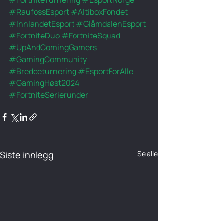
#RaufossEsport
#AltiboxFondet
#InnlandetEsport
#GlåmdalenEsport
#FortniteDuo
#FortniteSquad
#UpAndComingGamers
#GamingCommunity
#Breddeturnering
#EsportForAlle
#GamingHøst2024
#FortniteSerierunder
Siste innlegg
Se alle