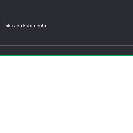
Skriv en kommentar …
Bredde-e-sport Alliansen får
Får støtte til
støtte til nytt lavterskel tiltak
trenersamling
om problematisk dataspilling
OM OSS
Våre ansatte
Våre medlemmer
Årsrapporter