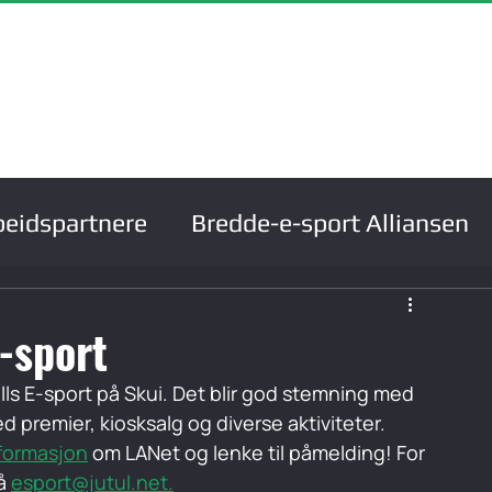
m
Om oss
Ressurser
Prosjekter
Støtteordn
eidspartnere
Bredde-e-sport Alliansen
nger
Kurs og kompetanse
E-sport
rolls E-sport på Skui. Det blir god stemning med 
premier, kiosksalg og diverse aktiviteter. 
nformasjon
 om LANet og lenke til påmelding! For 
å 
esport@jutul.net.