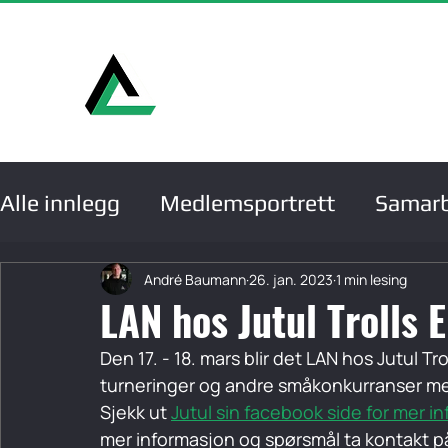
Hje
Alle innlegg
Medlemsportrett
Samarb
Medlemmer
Serier, cuper og turneri
André Baumann
26. jan. 2023
1 min lesing
LAN hos Jutul Trolls 
Den 17. - 18. mars blir det LAN hos Jutul T
Konferanser og samlinger
turneringer og andre småkonkurranser med 
Sjekk ut 
Jutul sin facebook side for mer i
mer informasjon og spørsmål ta kontakt p