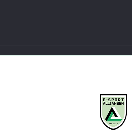
 nasjonal
Fra skjermtid til
 i e-sport
samfunnskraft: Norsk e-spor
tok neste steg
ENGASJER DEG
KONTAKT O
Bli medlem
Arrangementer
Kurs