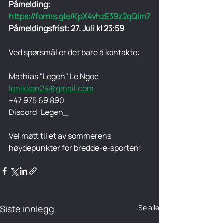
Påmelding: 
https://forms.gle/KpX4vhzE39z2qQim7
Påmeldingsfrist: 27. Juli kl 23:59
Ved spørsmål er det bare å kontakte:
Mathias "Legen" Le Ngoc
lenikken24@gmail.com
+47 975 69 890
Discord: Legen_
Vel møtt til et av sommerens 
høydepunkter for bredde-e-sporten!
Siste innlegg
Se alle