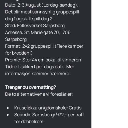
Konferanser og samlinger
Dato: 2-3 August (Lørdag-søndag). 
Det blir mest sannsynlig gruppespill 
dag 1 og sluttspill dag 2.
Sted: Fellesverket Sarpsborg 
Adresse: St. Marie gate 70, 1706 
Sarpsborg
Format: 2v2 gruppespill (Flere kamper 
for bredden!)
Premie: Stor 44 cm pokal til vinneren! 
Tider: Usikkert per dags dato. Mer 
informasjon kommer nærmere.
Trenger du overnatting?
De to alternativene vi foreslår er:
Kruseløkka ungdomskole: Gratis.
Scandic Sarpsborg: 972,- per natt 
for dobbelrom.