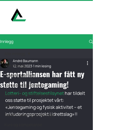
E-Sport Alliansen
Innlegg
Alle innlegg
André Baumann
Alle innlegg
12. mai 2023
1 min lesing
E-sportalliansen har fått ny
Medlemsportrett
støtte til jentegaming!
Samarbeidspartnere
Lotteri- og stiftelsestilsynet
 har tildelt 
Bredde-e-sport Alliansen
oss støtte til prosjektet vårt:
Medlemmer
«Jentegaming og fysisk aktivitet – et 
inkluderingsprosjekt i idrettslag»!!  
Serier, cuper og turneringer
Kurs og kompetanse