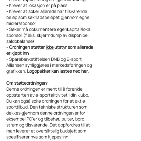
- Krever at lokasjon er på plass
- Krever at søker allerede har tilsvarende
beløp som søknadsbeløpet gjennom egne
midler/sponsor
- Søker må dokumentere egenkapital/lokal
sponsor (f.eks. skjermdump av disponibel
saldobalanse)
- Ordningen støtter
ikke
utstyr som allerede
er kjøpt inn
- Sparebankstiftelsen DNB og E-sport
Alliansen synliggjøres i markedsføringen og
grafikken.
Logopakker kan lastes ned
her
.
Om støtteordningen:
Denne ordningen er ment til å forenkle
oppstarten av e-sportaktivitet i din klubb.
Du kan også søke ordningen for et økt e-
sporttilbud. Den tekniske strukturen som
dekkes gjennom denne ordningen er for
eksempel PC'er og tilbehør, pulter, bord,
strøm og tilsvarende. Det oppfordres til at
man leverer et oversiktelig budsjett som
spesifiserer hva som kjøpes inn.