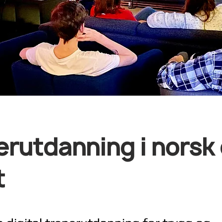
erutdanning i norsk 
t