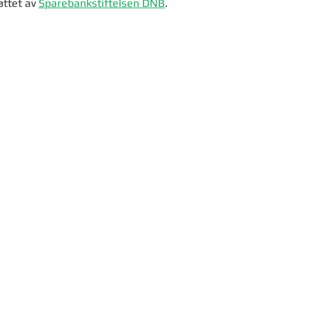
øttet av 
Sparebankstiftelsen DNB
.