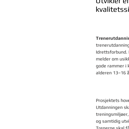
Utvikler e
kvalitetss
Trenerutdannin
trenerutdanning
Idrettsforbund. 
melder om usikk
gode rammer i kl
alderen 13–16 å
Prosjektets hove
Utdanningen ska
treningsmiljøer,
og samtidig utv
Trenerne skal få