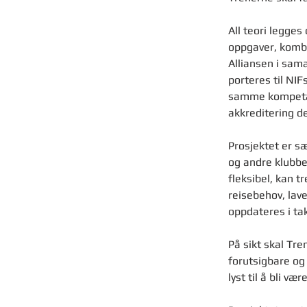
All teori legges
oppgaver, kombi
Alliansen i sam
porteres til NIF
samme kompetans
akkreditering d
Prosjektet er sæ
og andre klubber
fleksibel, kan t
reisebehov, lav
oppdateres i tak
På sikt skal Tre
forutsigbare og 
lyst til å bli væ