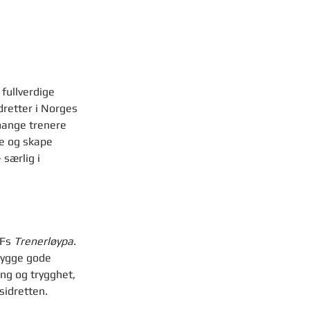
fullverdige 
retter i Norges 
 mange trenere 
e og skape 
 særlig i 
Fs 
Trenerløypa
. 
bygge gode 
ing og trygghet, 
idretten. 