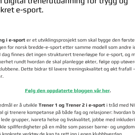
n digital trenerutdanning for trygg og
ikret e-sport.
g i e-sport
 er et utviklingsprosjekt som skal bygge den første 
en for norsk bredde-e-sport etter samme modell som andre id
I dag finnes det ingen strukturert trenerløype for e-sport, og
erhet rundt hvordan de skal planlegge økter, følge opp utøver
ubbene. Dette bidrar til lavere treningskvalitet og økt frafall –
r.
Følg den oppdaterte bloggen vår her
.
dmål er å utvikle 
Trener 1 og Trener 2 i e-sport
 i tråd med NI
l gi trenere kompetanse på både fag og relasjoner: hvordan 
 lede grupper, ivareta helse og livskvalitet, jobbe med inkluder
ikle spillferdigheter på en måte som passer barne- og ungdoms
 konkrete verktøy de kan ta rett inn i egen klubbhverdag.