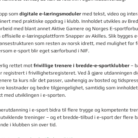
 opp som 
digitale e-læringsmoduler
 med tekst, video og inter
nert med praktiske oppdrag i klubb. Innholdet utvikles av Bre
arbeid med blant annet Aktive Gamere og Norges E-sportforbun
s offisielle e-læringsplattform Snapper av Akilles. Slik bygges e
estrukturen som resten av norsk idrett, med mulighet for f
ersom e-sport blir eget særforbund i NIF.
rlig rettet mot 
frivillige trenere i bredde-e-sportklubber
 – b
 registrert i frivillighetsregisteret. Ved å gjøre utdanningen di
renere ta kurs når det passer, uavhengig av bosted og tidspress.
ere kostnader og bedre tilgjengelighet, samtidig som innholdet
t med utviklingen i e-sporten.
nerutdanning i e-sport bidra til flere trygge og kompetente tre
utviklende treninger – og et bredde-tilbud i e-sport der flere 
rende i klubben sin over tid.