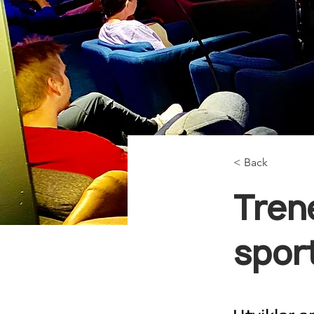
< Back
Tren
spor