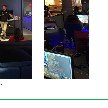
xt
Til toppen ↑