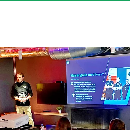
m
Om oss
Ressurser
Prosjekter
Støtteordn