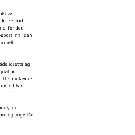
aktive 
dde-e-sport 
d, før det 
-sport inn i den 
ormell 
åde idrettslag 
gital og 
 Det gir lavere 
 enkelt kan 
nere, mer 
barn og unge får 