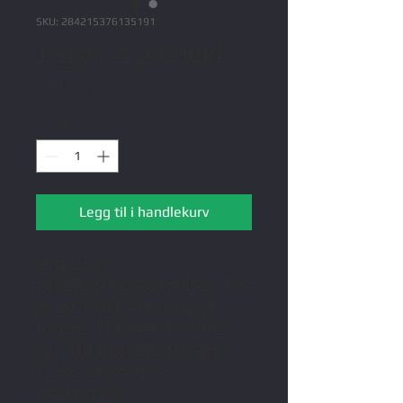
SKU: 284215376135191
Jeg er et produkt
Pris
130,00 kr
Antall
*
Legg til i handlekurv
Jeg er en 
produktbeskrivelse. Jeg 
er et flott sted for å 
legge til flere detaljer 
om ditt produkt, som 
f.eks størrelse, 
materiale, 