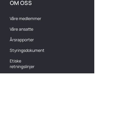
OM OSS
Våre medlemmer
Våre ansatte
Årsrapporter
Styringsdokument
Etiske
retningslinjer
ENGASJER DEG
Bli medlem
Arrangementer
Kurs