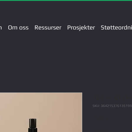
m
Om oss
Ressurser
Prosjekter
Støtteordn
Jeg er et p
SKU: 364215376135199
Pris
85,00 kr
Størrelse
*