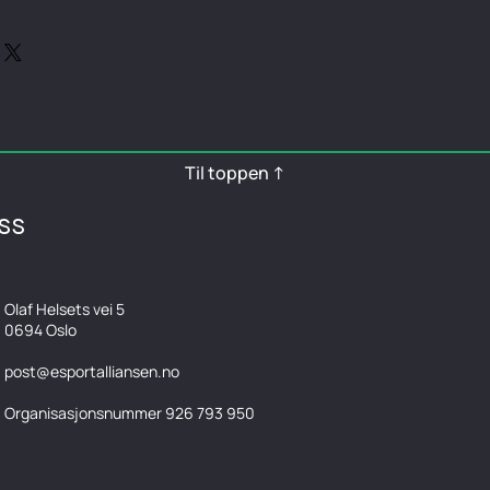
 og forsikre kunder om at de kan kjøpe
eg er et flott sted til å legge til mer
fraktmetoder, innpakning og
 informasjon om din fraktpolicy er
 og forsikre kunder om at de kan kjøpe
Til toppen ↑
SS
Olaf Helsets vei 5
0694 Oslo
post@esportalliansen.no
Organisasjonsnummer 926 793 950