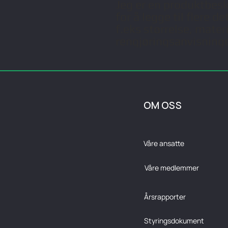
Jeg er en produktbeskri
for å legge til flere d
f.eks størrelse, mater
rengjøringsanvisninge
OM OSS
Våre ansatte
Våre medlemmer
Årsrapporter
Styringsdokument