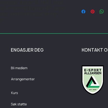
velse. Jeg er et flott sted 
bra for å bygge tillit
Jeg er en fraktpolicy. J
etaljer om ditt produkt, som 
med sikkerhet.
informasjon om dine 
iale, vedlikeholdsråd og 
kostnad. Å ha tydelig
r.
bra for å bygge tillit
med sikkerhet.
ENGASJER DEG
KONTAKT O
Bli medlem
Arrangementer
Kurs
Søk støtte