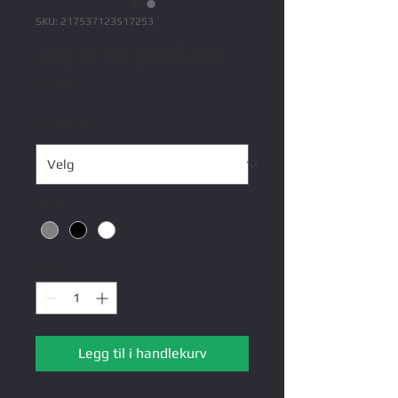
SKU: 217537123517253
Jeg er et produkt
Pris
25,00 kr
Størrelse
*
Farge
*
Antall
*
Legg til i handlekurv