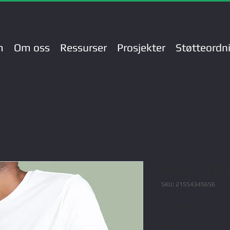
m
Om oss
Ressurser
Prosjekter
Støtteordn
Jeg er et p
SKU: 21554345656
Pris
120,00 kr
Antall
*