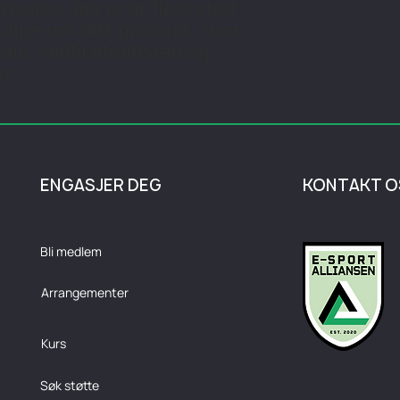
velse. Jeg er et flott sted 
med sikkerhet.
etaljer om ditt produkt, som 
iale, vedlikeholdsråd og 
r.
ENGASJER DEG
KONTAKT O
Bli medlem
Arrangementer
Kurs
Søk støtte