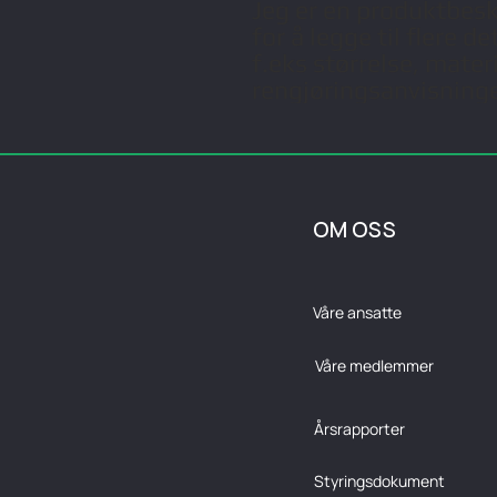
Jeg er en produktbeskri
for å legge til flere d
f.eks størrelse, mater
rengjøringsanvisninge
OM OSS
Våre ansatte
Våre medlemmer
Årsrapporter
Styringsdokument