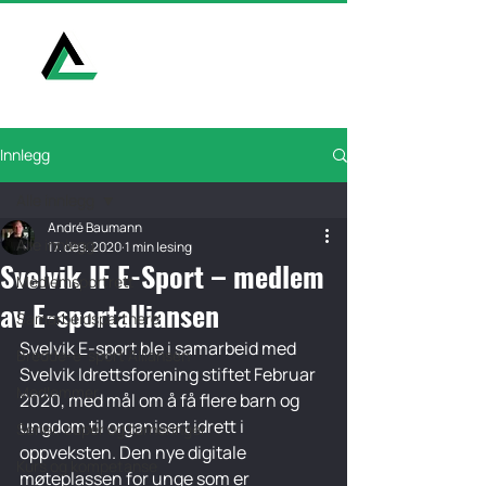
E-Sport Alliansen
Innlegg
Alle innlegg
André Baumann
Alle innlegg
17. des. 2020
1 min lesing
Svelvik IF E-Sport – medlem
Medlemsportrett
av E-sportalliansen
Samarbeidspartnere
Svelvik E-sport ble i samarbeid med 
Bredde-e-sport Alliansen
Svelvik Idrettsforening stiftet Februar 
Medlemmer
2020, med mål om å få flere barn og 
ungdom til organisert idrett i 
Serier, cuper og turneringer
oppveksten. Den nye digitale 
Kurs og kompetanse
møteplassen for unge som er 