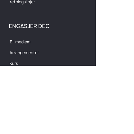
retningslinjer
ENGASJER DEG
Bli medlem
Arrangementer
Kurs
Søk støtte
KONTAKT OSS
Olaf Helsets vei 5
0694 Oslo
post@esportalliansen.no