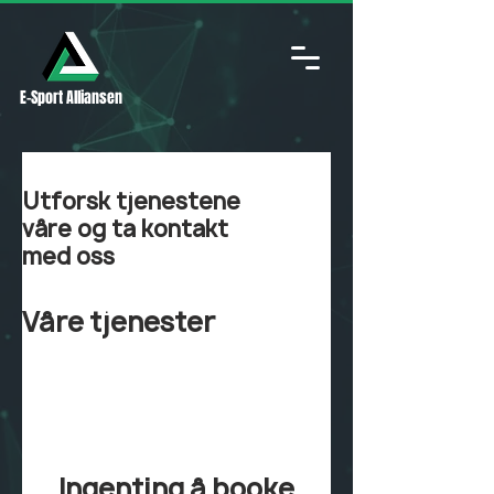
E-Sport Alliansen
Utforsk tjenestene
våre og ta kontakt
med oss
Våre tjenester
Ingenting å booke