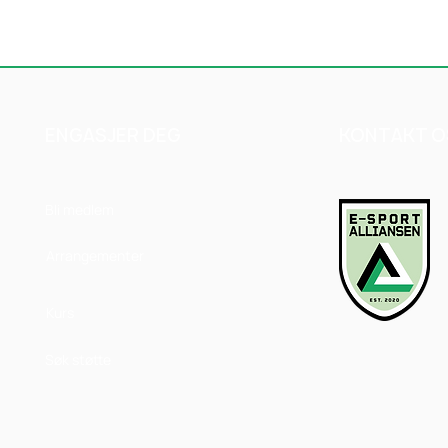
ENGASJER DEG
KONTAKT O
Bli medlem
Arrangementer
Kurs
Søk støtte