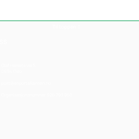
Til toppen ↑
SS
Olaf Helsets vei 5
0694 Oslo
post@esportalliansen.no
Organisasjonsnummer 926 793 950