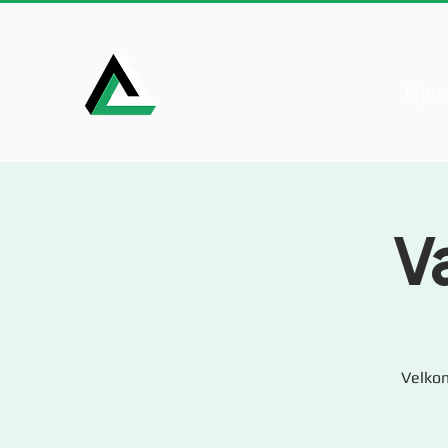
Hje
V
Velkom