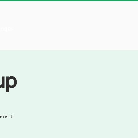
inger
up
rer til