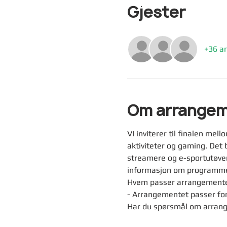
Gjester
+36 an
Om arrange
VI inviterer til finalen mell
aktiviteter og gaming. Det b
streamere og e-sportutøver
informasjon om programmet
Hvem passer arrangemente
- Arrangementet passer for 
Har du spørsmål om arrange