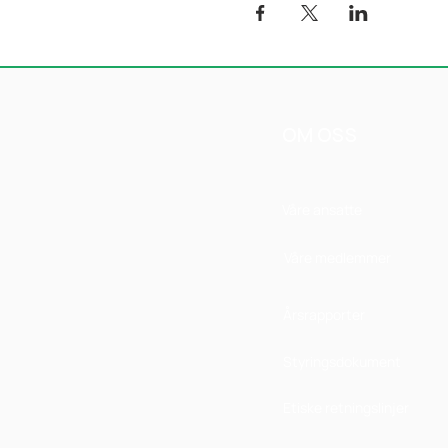
OM OSS
Våre ansatte
Våre medlemmer
Årsrapporter
Styringsdokument
Etiske retningslinjer