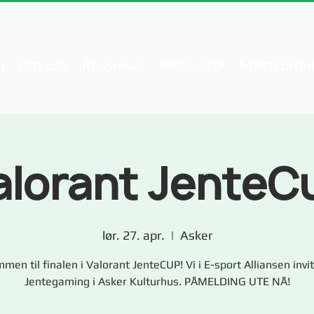
m
Om oss
Ressurser
Prosjekter
Støtteordn
alorant JenteC
lør. 27. apr.
  |  
Asker
men til finalen i Valorant JenteCUP! Vi i E-sport Alliansen invite
Jentegaming i Asker Kulturhus. PÅMELDING UTE NÅ!