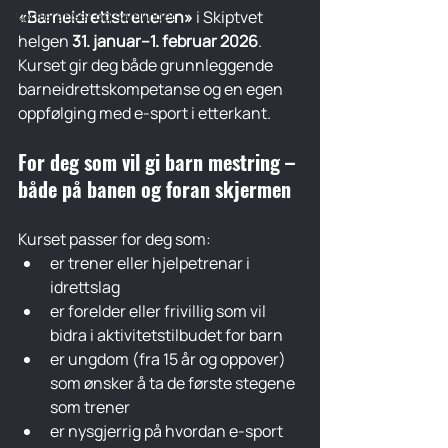
Konferanser og samlinger
«Barneidrettstreneren»
 i Skiptvet 
helgen 
31. januar–1. februar 2026
. 
Kurset gir deg både grunnleggende 
barneidrettskompetanse og en egen 
oppfølging med e-sport i etterkant.
For deg som vil gi barn mestring – 
både på banen og foran skjermen
Kurset passer for deg som:
er trener eller hjelpetrenar i 
idrettslag
er forelder eller frivillig som vil 
bidra i aktivitetstilbudet for barn
er ungdom (fra 15 år og oppover) 
som ønsker å ta de første stegene 
som trener
er nysgjerrig på hvordan e-sport 