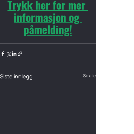
Trykk her for mer 
informasjon og 
påmelding!
Siste innlegg
Se alle